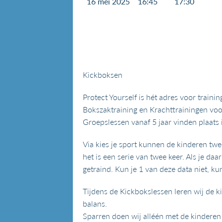
16 mei 2025
16:45
17:30
Kickboksen
Protect Yourself is hét adres voor train
Bokszaktraining en Krachttrainingen voor
Groepslessen vanaf 5 jaar vinden plaats
Via kies je sport kunnen de kinderen twe
het is een serie van twee keer. Als je da
getraind. Kun je 1 van deze data niet, k
Tijdens de Kickbokslessen leren wij de k
balans.
Sparren doen wij alléén met de kinderen 