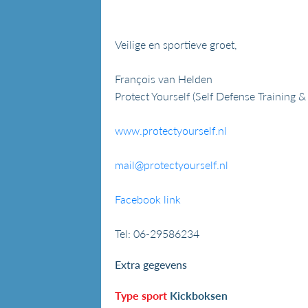
Veilige en sportieve groet,
François van Helden
Protect Yourself (Self Defense Training 
www.protectyourself.nl
mail@protectyourself.nl
Facebook link
Tel: 06-29586234
Extra gegevens
Type sport
Kickboksen