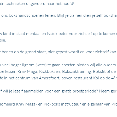
n technieken uitgevoerd naar het hoofd!
an ons bokshandschoenen lenen. Blijf je trainen dien je zelf bo
w kind in staat mentaal en fysiek beter voor zichzelf op te komen 
sie.
de benen op de grond staat, niet gepest wordt en voor zichzelf ka
veel hoger ligt om (weer) te gaan sporten bieden wij alle ouders
nze lessen Krav Maga, Kickboksen, Bokszaktraining, Boksfit of de
e
atie in het centrum van Amersfoort, boven restaurant Koi op de 4
of wil je jezelf aanmelden voor een gratis proefperiode? Neem ge
lomeerd Krav Maga- en Kickboks instructeur en eigenaar van Prot