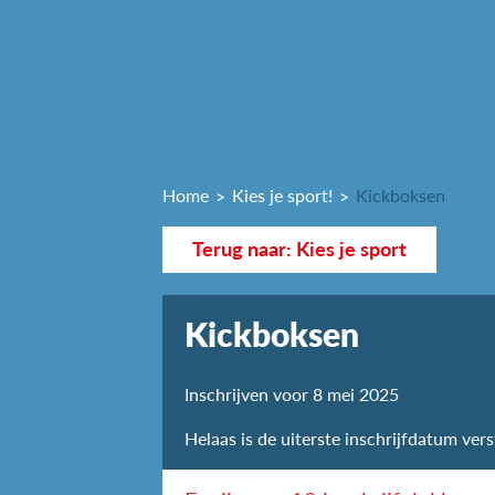
Home
Kies je sport!
Kickboksen
Terug naar: Kies je sport
Kickboksen
Inschrijven voor 8 mei 2025
Helaas is de uiterste inschrijfdatum vers