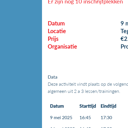
Er zijn nog 10 inschrijfplekken
Datum
9 
Locatie
Te
Prijs
€2
Organisatie
Pr
Data
Deze activiteit vindt plaats op de volge
algemeen uit 2 a 3 lessen/trainingen.
Datum
Starttijd
Eindtijd
9 mei 2025
16:45
17:30