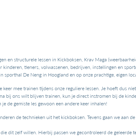
ingen en structurele lessen in Kickboksen, Krav Maga (weerbaarheid
 kinderen, tieners, volwassenen, bedrijven, instellingen en sport
 in sporthal De Neng in Hoogland en op onze prachtige, eigen loc
e keer mee trainen tijdens onze reguliere lessen. Je hoeft dus níe
arna bij ons wilt blijven trainen, kun je direct instromen bij de k
un je de gemiste les gewoon een andere keer inhalen!
inderen de technieken uit het kickboksen. Tevens gaan we aan de 
die dit zelf willen. Hierbij passen we gecontroleerd de geleerde 