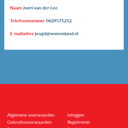
Naam
Joeri van der Lee
Telefoonnummer
0629571212
E-mailadres
jeugd@wveemland.nl
Algemene voorwaarden
Inloggen
Gebruiksvoorwaarden
Registreren