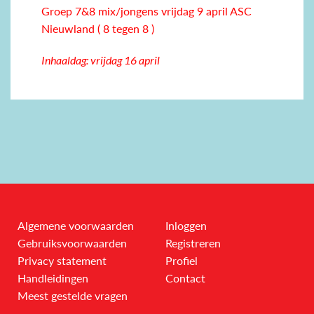
Groep 7&8 mix/jongens vrijdag 9 april ASC
Nieuwland ( 8 tegen 8 )
Inhaaldag: vrijdag 16 april
Algemene voorwaarden
Inloggen
Gebruiksvoorwaarden
Registreren
Privacy statement
Profiel
Handleidingen
Contact
Meest gestelde vragen