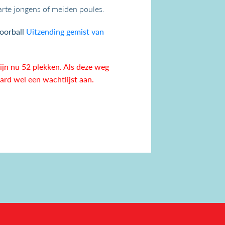
arte jongens of meiden poules.
loorball
Uitzending gemist van
ijn nu 52 plekken. Als deze weg
aard wel een wachtlijst aan.