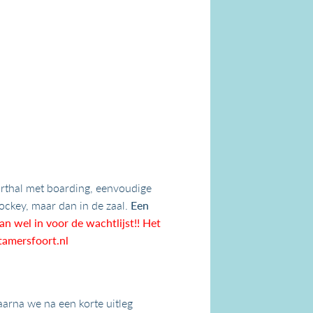
orthal met boarding, eenvoudige
shockey, maar dan in de zaal.
Een
an wel in voor de wachtlijst!! Het
amersfoort.nl
arna we na een korte uitleg