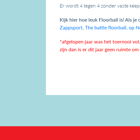
Er wordt 4 tegen 4 zonder vaste kee
Kijk hier hoe leuk Floorball is! Als j
Zappsport, The battle floorball, op 
*afgelopen jaar was het toernooi vol
zijn dan is er dit jaar geen ruimte o