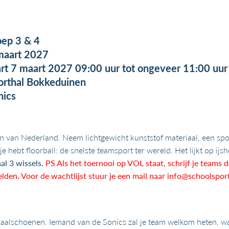
oep 3 & 4
maart 2027
art 7 maart 2027 09:00 uur tot ongeveer 11:00 uur
orthal Bokkeduinen
nics
ten van Nederland. Neem lichtgewicht kunststof materiaal, een sp
je hebt floorball: de snelste teamsport ter wereld. Het lijkt op ij
al 3 wissels.
PS Als het toernooi op VOL staat, schrijf je teams d
den. Voor de wachtlijst stuur je een mail naar
info@schoolsport
aalschoenen. Iemand van de Sonics zal je team welkom heten, wa