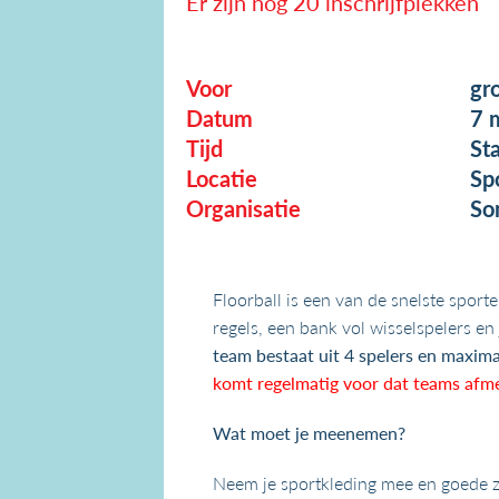
Er zijn nog 20 inschrijfplekken
Voor
gr
Datum
7 
Tijd
St
Locatie
Sp
Organisatie
So
Floorball is een van de snelste spor
regels, een bank vol wisselspelers en 
team bestaat uit 4 spelers en maxima
komt regelmatig voor dat teams afmel
Wat moet je meenemen?
Neem je sportkleding mee en goede z