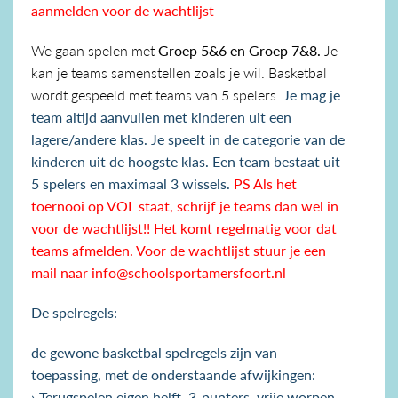
aanmelden voor de wachtlijst
We gaan spelen met
Groep 5&6 en Groep 7&8.
Je
kan je teams samenstellen zoals je wil. Basketbal
wordt gespeeld met teams van 5 spelers.
Je mag je
team altijd aanvullen met kinderen uit een
lagere/andere klas. Je speelt in de categorie van de
kinderen uit de hoogste klas. Een team bestaat uit
5 spelers en maximaal 3 wissels.
PS Als het
toernooi op VOL staat, schrijf je teams dan wel in
voor de wachtlijst!! Het komt regelmatig voor dat
teams afmelden. Voor de wachtlijst stuur je een
mail naar
info@schoolsportamersfoort.nl
De spelregels:
de gewone basketbal spelregels zijn van
toepassing,
met de onderstaande afwijkingen:
›
Terugspelen eigen helft, 3-punters, vrije worpen