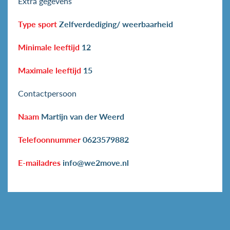
Extra gegevens
Type sport
Zelfverdediging/ weerbaarheid
Minimale leeftijd
12
Maximale leeftijd
15
Contactpersoon
Naam
Martijn van der Weerd
Telefoonnummer
0623579882
E-mailadres
info@we2move.nl