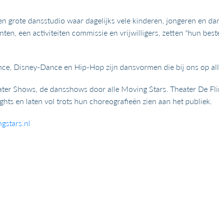
en grote dansstudio waar dagelijks vele kinderen, jongeren en da
en, een activiteiten commissie en vrijwilligers, zetten "hun best
ce, Disney-Dance en Hip-Hop zijn dansvormen die bij ons op al
ater Shows, de dansshows door alle Moving Stars. Theater De Flint
ights en laten vol trots hun choreografieën zien aan het publiek.
stars.nl