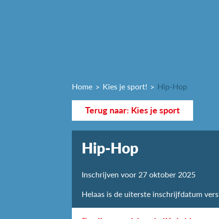
Home
Kies je sport!
Hip-Hop
Terug naar: Kies je sport
Hip-Hop
Inschrijven voor 27 oktober 2025
Helaas is de uiterste inschrijfdatum vers