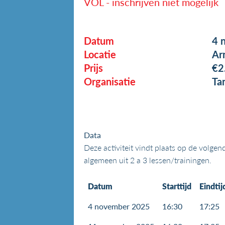
VOL - inschrijven niet mogelijk
Datum
4 
Locatie
Ar
Prijs
€2
Organisatie
Ta
Data
Deze activiteit vindt plaats op de volge
algemeen uit 2 a 3 lessen/trainingen.
Datum
Starttijd
Eindtij
4 november 2025
16:30
17:25