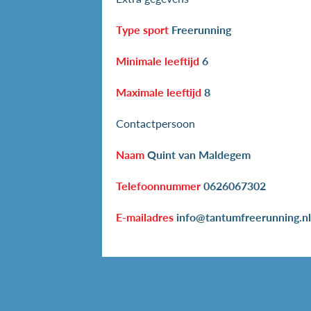
Type sport
Freerunning
Minimale leeftijd
6
Maximale leeftijd
8
Contactpersoon
Naam
Quint van Maldegem
Telefoonnummer
0626067302
E-mailadres
info@tantumfreerunning.nl