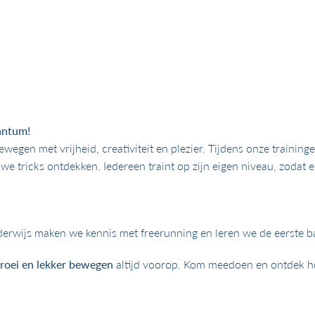
antum!
wegen met vrijheid, creativiteit en plezier. Tijdens onze training
 tricks ontdekken. Iedereen traint op zijn eigen niveau, zodat er 
derwijs maken we kennis met freerunning en leren we de eerste b
groei en lekker bewegen
altijd voorop. Kom meedoen en ontdek hoe