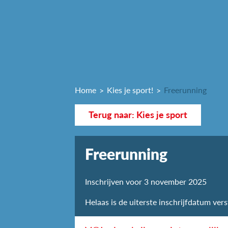
Home
Kies je sport!
Freerunning
Terug naar: Kies je sport
Freerunning
Inschrijven voor 3 november 2025
Helaas is de uiterste inschrijfdatum vers