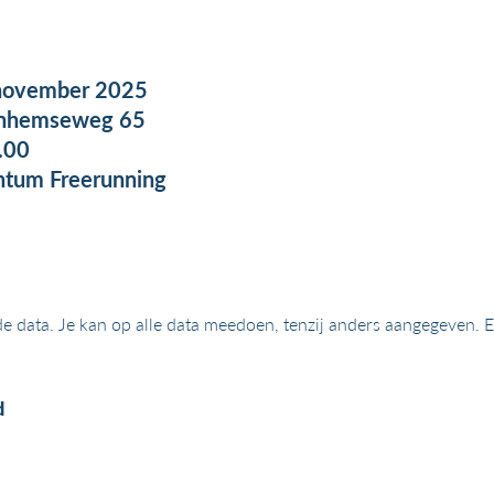
november 2025
nhemseweg 65
.00
ntum Freerunning
nde data. Je kan op alle data meedoen, tenzij anders aangegeven.
d