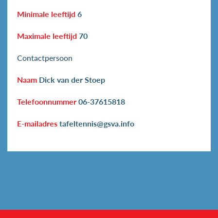
Minimale leeftijd
6
Maximale leeftijd
70
Contactpersoon
Naam
Dick van der Stoep
Telefoonnummer
06-37615818
E-mailadres
tafeltennis@gsva.info